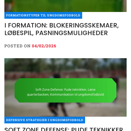
FORMATIONSTYPER TIL UNGDOMSFODBOLD
I FORMATION: BLOKERINGSSKEMAER,
LØBESPIL, PASNINGSMULIGHEDER
POSTED ON
04/02/2026
DEFENSIVE STRATEGIER I UNGDOMSFODBOLD
SOFT ZONE DEFENSE: PUDE TEKNIKKER,