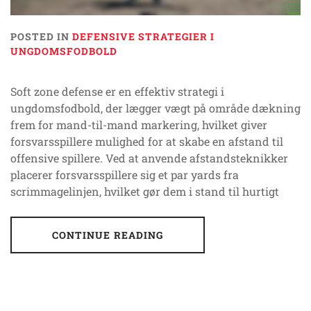
POSTED IN
DEFENSIVE STRATEGIER I
UNGDOMSFODBOLD
Soft zone defense er en effektiv strategi i
ungdomsfodbold, der lægger vægt på område dækning
frem for mand-til-mand markering, hvilket giver
forsvarsspillere mulighed for at skabe en afstand til
offensive spillere. Ved at anvende afstandsteknikker
placerer forsvarsspillere sig et par yards fra
scrimmagelinjen, hvilket gør dem i stand til hurtigt
CONTINUE READING