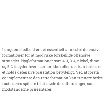
I ungdomsfodbold er det essentielt at mestre defensive
formationer for at modvirke forskellige offensive
strategier. Nøgleformationer som 4-3, 3-4, nickel, dime
og 5-2 tilbyder hver især unikke roller, der kan forbedre
et holds defensive præstation betydeligt. Ved at forstå
og implementere den rette formation kan trænere bedre
ruste deres spillere til at møde de udfordringer, som
modstanderne præsenterer.