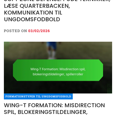
LÆSE QUARTERBACKEN,
KOMMUNIKATION TIL
UNGDOMSFODBOLD
POSTED ON
03/02/2026
FORMATIONSTYPER TIL UNGDOMSFODBOLD
WING-T FORMATION: MISDIRECTION
SPIL, BLOKERINGSTILDELINGER,