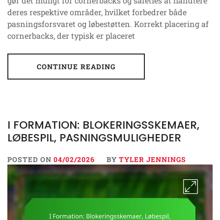
gør det muligt for cornerbacks og safeties at håndtere
deres respektive områder, hvilket forbedrer både
pasningsforsvaret og løbestøtten. Korrekt placering af
cornerbacks, der typisk er placeret
CONTINUE READING
I FORMATION: BLOKERINGSSKEMAER,
LØBESPIL, PASNINGSMULIGHEDER
POSTED ON
04/02/2026
BY
TYLER JENNINGS