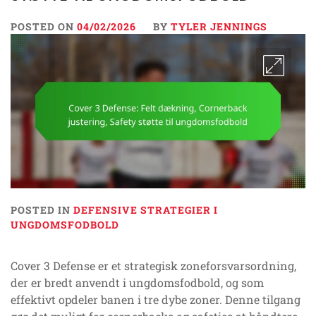
POSTED ON
04/02/2026
BY
TYLER JENNINGS
POSTED IN
DEFENSIVE STRATEGIER I
UNGDOMSFODBOLD
Cover 3 Defense er et strategisk zoneforsvarsordning,
der er bredt anvendt i ungdomsfodbold, og som
effektivt opdeler banen i tre dybe zoner. Denne tilgang