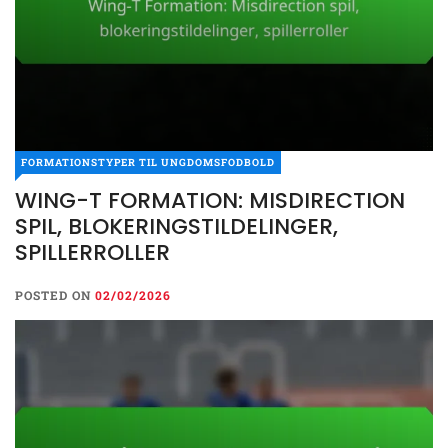
FORMATIONSTYPER TIL UNGDOMSFODBOLD
WING-T FORMATION: MISDIRECTION
SPIL, BLOKERINGSTILDELINGER,
SPILLERROLLER
POSTED ON
02/02/2026