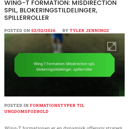
WING-T FORMATION: MISDIRECTION
SPIL, BLOKERINGSTILDELINGER,
SPILLERROLLER
POSTED ON
02/02/2026
BY
TYLER JENNINGS
POSTED IN
FORMATIONSTYPER TIL
UNGDOMSFODBOLD
Wing-T formationen er en dynamisk offensiv strategi