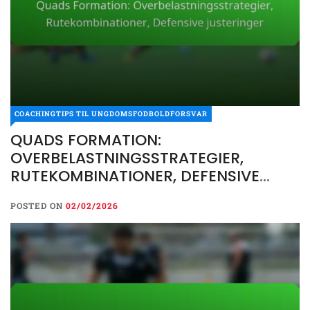
COACHINGTIPS TIL UNGDOMSFODBOLDFORSVAR
QUADS FORMATION:
OVERBELASTNINGSSTRATEGIER,
RUTEKOMBINATIONER, DEFENSIVE
JUSTERINGER
POSTED ON
02/02/2026