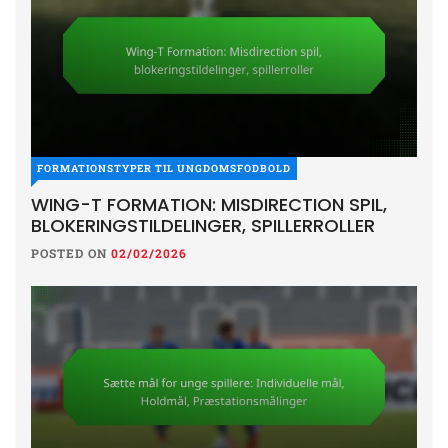
FORMATIONSTYPER TIL UNGDOMSFODBOLD
WING-T FORMATION: MISDIRECTION SPIL,
BLOKERINGSTILDELINGER, SPILLERROLLER
POSTED ON
02/02/2026