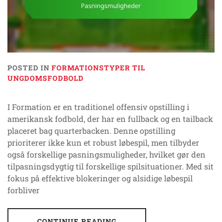
POSTED IN
FORMATIONSTYPER TIL
UNGDOMSFODBOLD
I Formation er en traditionel offensiv opstilling i
amerikansk fodbold, der har en fullback og en tailback
placeret bag quarterbacken. Denne opstilling
prioriterer ikke kun et robust løbespil, men tilbyder
også forskellige pasningsmuligheder, hvilket gør den
tilpasningsdygtig til forskellige spilsituationer. Med sit
fokus på effektive blokeringer og alsidige løbespil
forbliver
CONTINUE READING