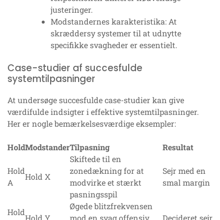
justeringer.
Modstandernes karakteristika: At
skræddersy systemer til at udnytte
specifikke svagheder er essentielt.
Case-studier af succesfulde
systemtilpasninger
At undersøge succesfulde case-studier kan give
værdifulde indsigter i effektive systemtilpasninger.
Her er nogle bemærkelsesværdige eksempler:
Hold
Modstander
Tilpasning
Resultat
Skiftede til en
Hold
zonedækning for at
Sejr med en
Hold X
A
modvirke et stærkt
smal margin
pasningsspil
Øgede blitzfrekvensen
Hold
Hold Y
mod en svag offensiv
Decideret sejr