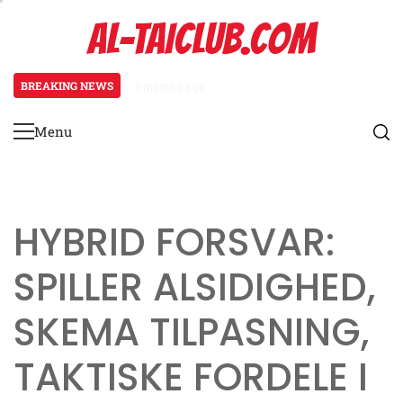
Skip
AL-TAICLUB.COM
to
content
BREAKING NEWS
3 months ago
Cover 3 Defense: Felt dækning, C
Menu
Primary
Menu
HYBRID FORSVAR:
SPILLER ALSIDIGHED,
SKEMA TILPASNING,
TAKTISKE FORDELE I